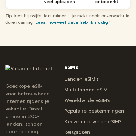
veel uploaden
onbeperkt
Tip: kies bij twijfel iets ruimer — je raakt nooit onverwacht in
dure roaming.
Lees: hoeveel data heb ik nodig?
eSIM's
Landen eSIM's
Goedkope eSIM
Multi-landen eSIM
voor betrouwbaar
Wereldwijde eSIM's
internet tijdens je
vakantie. Direct
Populaire bestemmingen
online in 200+
Keuzehulp: welke eSIM?
landen, zonder
dure roaming.
Reisgidsen