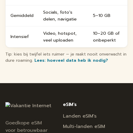
Socials, foto's
Gemiddeld
5–10 GB
delen, navigatie
Video, hotspot,
10–20 GB of
Intensief
veel uploaden
onbeperkt
Tip: kies bij twijfel iets ruimer — je raakt nooit onverwacht in
dure roaming.
Lees: hoeveel data heb ik nodig?
eSIM's
Landen eSIM's
Goedkope eSIM
Multi-landen eSIM
voor betrouwbaar