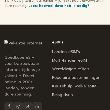
Tip: kies bij twijfel iets ruimer — je raakt nooit onverwacht in
dure roaming.
Lees: hoeveel data heb ik nodig?
eSIM's
Landen eSIM's
Goedkope eSIM
Multi-landen eSIM
voor betrouwbaar
Wereldwijde eSIM's
internet tijdens je
vakantie. Direct
Populaire bestemmingen
online in 200+
Keuzehulp: welke eSIM?
landen, zonder
dure roaming.
Reisgidsen